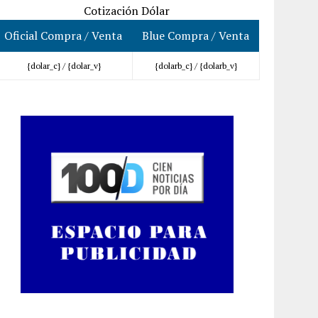
Cotización Dólar
Oficial Compra / Venta
Blue Compra / Venta
{dolar_c} /
{dolar_v}
{dolarb_c} /
{dolarb_v}