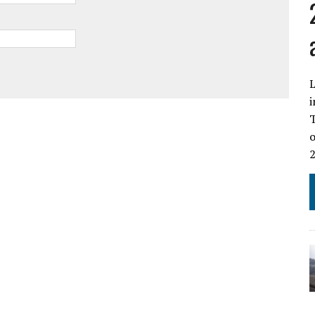
L
i
T
o