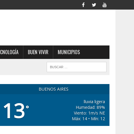
ECNOLOGÍA
BUEN VIVIR
MUNICIPIOS
BUENOS AIRES
13
lluvia ligera
°
Humedad: 89%
Viento: 1m/s NE
Máx: 14 • Mín: 12