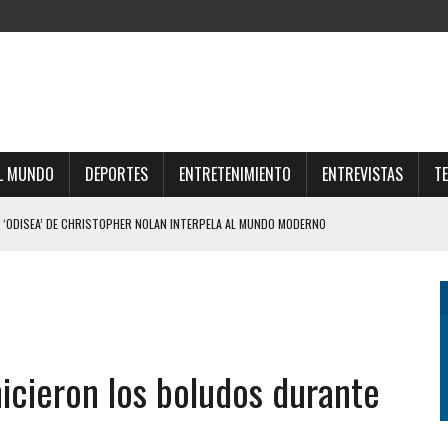
L MUNDO
DEPORTES
ENTRETENIMIENTO
ENTREVISTAS
T
 ‘ODISEA’ DE CHRISTOPHER NOLAN INTERPELA AL MUNDO MODERNO
 TIENE UNA EMPRESA QUE GESTIONA VENTAS DE TIERRAS A EXTRANJEROS
PE DE REALIDAD A JAVIER MILEI Y ELIMINÓ EL CAPÍTULO QUE ABRIÓ EL DEBATE
LE DIERON EL GOLPE DE GRACIA A LA EXTRANJERIZACIÓN DE TIERRAS
IZO UNA DURA AUTOCRÍTICA Y NEGÓ QUE OFRECIÓ LA FINAL DEL MUNDIAL 2030 A
 hicieron los boludos durante