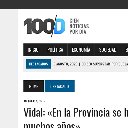
INICIO
POLÍTICA
ECONOMÍA
SOCIEDAD
E
DESTACADOS
6 AGOSTO, 2026
|
ODISEO SUPERSTAR: POR QUÉ LA
6 AGOSTO, 2026
|
EL SENADOR LIBERTARIO JOAQUÍN BENEGAS LYNCH
6 AGOSTO, 2026
|
LEY DE TIERRAS: EL SENADO VUELVE A DARLE UN GOL
HOME
DESTACADO
6 AGOSTO, 2026
|
TRES GOBERNADORES INFLUYERON EN EL SENADO Y 
10 JULIO, 2017
6 AGOSTO, 2026
|
LA FIFA TUVO SU REUNIÓN DE CRISIS EN RABAT, H
Vidal: «En la Provincia se
MARRUECOS POR APOYO
muchos años»