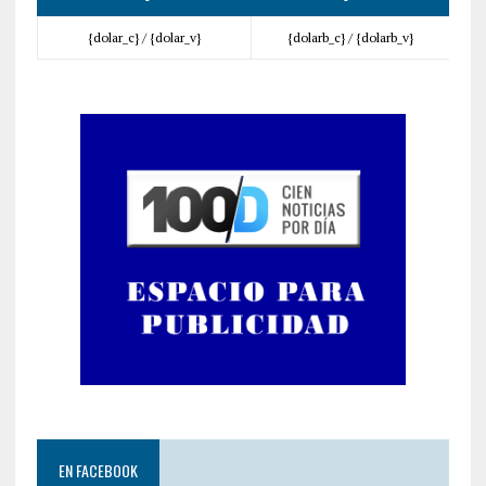
{dolar_c} /
{dolar_v}
{dolarb_c} /
{dolarb_v}
EN FACEBOOK