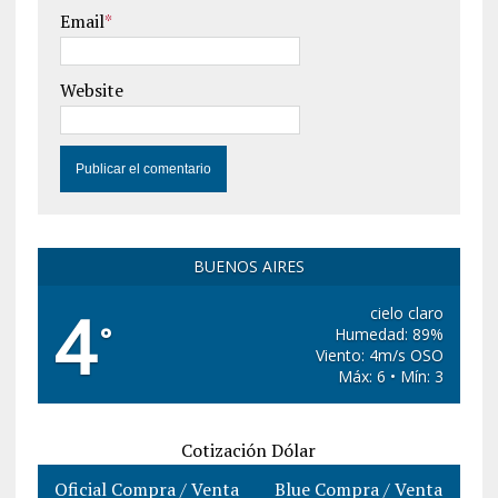
Email
*
Website
BUENOS AIRES
4
cielo claro
°
Humedad: 89%
Viento: 4m/s OSO
Máx: 6 • Mín: 3
Cotización Dólar
Oficial Compra / Venta
Blue Compra / Venta