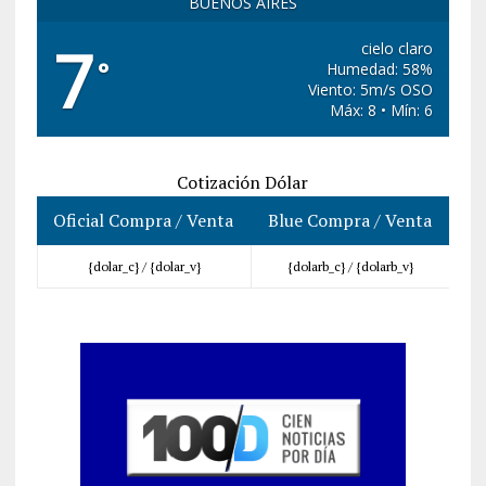
BUENOS AIRES
7
cielo claro
°
Humedad: 58%
Viento: 5m/s OSO
Máx: 8 • Mín: 6
Cotización Dólar
Oficial Compra / Venta
Blue Compra / Venta
{dolar_c} /
{dolar_v}
{dolarb_c} /
{dolarb_v}