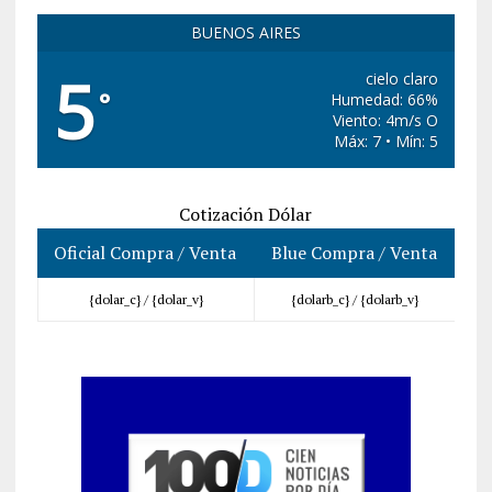
BUENOS AIRES
5
cielo claro
°
Humedad: 66%
Viento: 4m/s O
Máx: 7 • Mín: 5
Cotización Dólar
Oficial Compra / Venta
Blue Compra / Venta
{dolar_c} /
{dolar_v}
{dolarb_c} /
{dolarb_v}