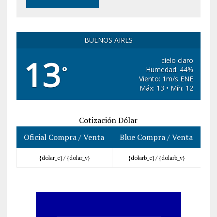
BUENOS AIRES
13
cielo claro
°
Humedad: 44%
Viento: 1m/s ENE
Máx: 13 • Mín: 12
Cotización Dólar
Oficial Compra / Venta
Blue Compra / Venta
{dolar_c} /
{dolar_v}
{dolarb_c} /
{dolarb_v}