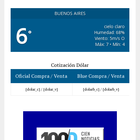
BUENOS AIRES
6
cielo claro
°
Humedad: 68%
Viento: 5m/s O
Máx: 7 • Mín: 4
Cotización Dólar
Oficial Compra / Venta
Blue Compra / Venta
{dolar_c} /
{dolar_v}
{dolarb_c} /
{dolarb_v}