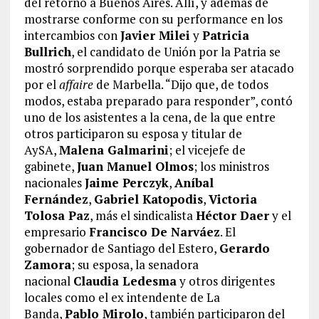
del retorno a Buenos Aires. Allí, y además de
mostrarse conforme con su performance en los
intercambios con
Javier Milei
y
Patricia
Bullrich
, el candidato de Unión por la Patria se
mostró sorprendido porque esperaba ser atacado
por el
affaire
de Marbella. “Dijo que, de todos
modos, estaba preparado para responder”, contó
uno de los asistentes a la cena, de la que entre
otros participaron su esposa y titular de
AySA,
Malena Galmarini
; el vicejefe de
gabinete,
Juan Manuel Olmos
; los ministros
nacionales
Jaime Perczyk
,
Aníbal
Fernández
,
Gabriel Katopodis
,
Victoria
Tolosa Paz
, más el sindicalista
Héctor Daer
y el
empresario
Francisco De Narváez
. El
gobernador de Santiago del Estero,
Gerardo
Zamora
; su esposa, la senadora
nacional
Claudia Ledesma
y otros dirigentes
locales como el ex intendente de La
Banda,
Pablo Mirolo
, también participaron del