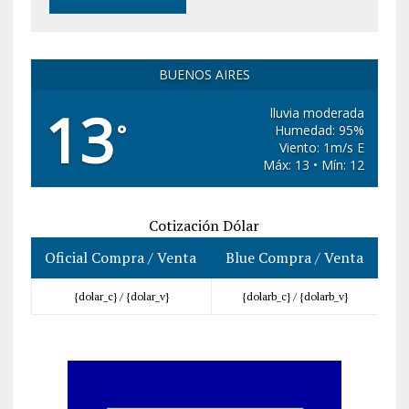
BUENOS AIRES
13
lluvia moderada
°
Humedad: 95%
Viento: 1m/s E
Máx: 13 • Mín: 12
Cotización Dólar
Oficial Compra / Venta
Blue Compra / Venta
{dolar_c} /
{dolar_v}
{dolarb_c} /
{dolarb_v}