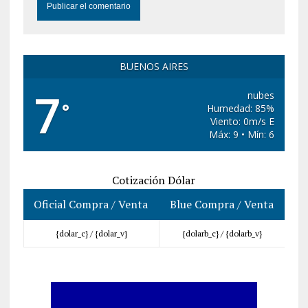
BUENOS AIRES
7
nubes
°
Humedad: 85%
Viento: 0m/s E
Máx: 9 • Mín: 6
Cotización Dólar
Oficial Compra / Venta
Blue Compra / Venta
{dolar_c} /
{dolar_v}
{dolarb_c} /
{dolarb_v}