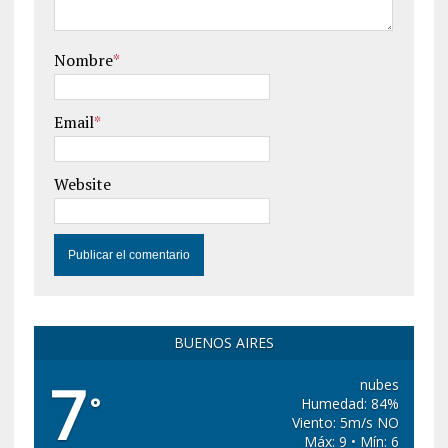
Nombre
*
Email
*
Website
BUENOS AIRES
7
nubes
°
Humedad: 84%
Viento: 5m/s NO
Máx: 9 • Mín: 6