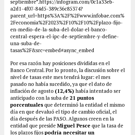
septiembre”.https://infogram.com/0c1a33eb-
a2d1-4f07-84d5-389c36c85374?
parent_url=https%3A%2F%2Fwww.infobae.com%
2Feconomia%2F2023%2F10%2F10%2Fplazo-fijo-
en-medio-de-la-suba-del-dolar-el-banco-
central-espera-el-ipc-de-septiembre-y-define-
una-suba-de-
tasas%2F&src=embed#async_embed
Por esa razón hay posiciones divididas en el
Banco Central. Por lo pronto, la discusión sobre el
nivel de tasas este mes tendrá lugar: el mes
pasado no había sucedido, ya que el dato de
inflación de agosto
(12,4%)
había intentado ser
anticipado con la suba de
21 puntos
porcentuales
que determinó la entidad el mismo
día en que devaluó el tipo de cambio oficial, el
día después de las PASO. Algunos creen en la
entidad que preside
Miguel Pesce
que la tasa de
los plazos fijos
podría necesitar un