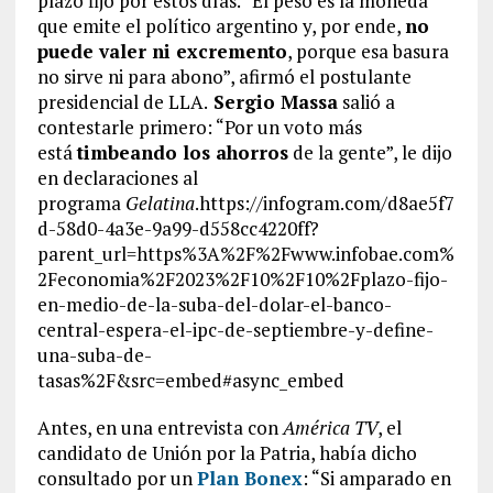
plazo fijo por estos días. “El peso es la moneda
que emite el político argentino y, por ende,
no
puede valer ni excremento
, porque esa basura
no sirve ni para abono”, afirmó el postulante
presidencial de LLA.
Sergio Massa
salió a
contestarle primero: “Por un voto más
está
timbeando los ahorros
de la gente”, le dijo
en declaraciones al
programa
Gelatina
.https://infogram.com/d8ae5f7
d-58d0-4a3e-9a99-d558cc4220ff?
parent_url=https%3A%2F%2Fwww.infobae.com%
2Feconomia%2F2023%2F10%2F10%2Fplazo-fijo-
en-medio-de-la-suba-del-dolar-el-banco-
central-espera-el-ipc-de-septiembre-y-define-
una-suba-de-
tasas%2F&src=embed#async_embed
Antes, en una entrevista con
América TV
, el
candidato de Unión por la Patria, había dicho
consultado por un
Plan Bonex
: “Si amparado en