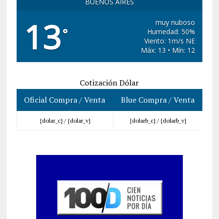
BUENOS AIRES
13
muy nuboso
°
Humedad: 50%
Viento: 1m/s NE
Máx: 13 • Mín: 12
Cotización Dólar
Oficial Compra / Venta
Blue Compra / Venta
{dolar_c} /
{dolar_v}
{dolarb_c} /
{dolarb_v}