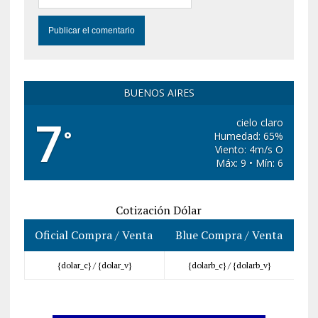
BUENOS AIRES
7
cielo claro
°
Humedad: 65%
Viento: 4m/s O
Máx: 9 • Mín: 6
Cotización Dólar
Oficial Compra / Venta
Blue Compra / Venta
{dolar_c} /
{dolar_v}
{dolarb_c} /
{dolarb_v}