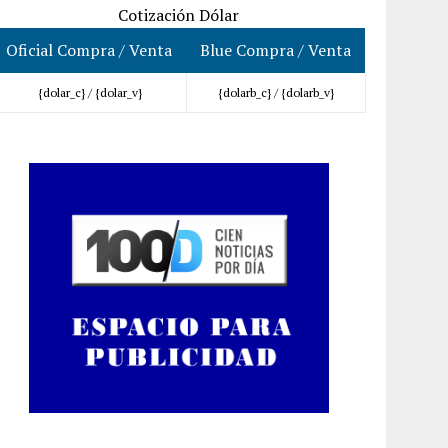
Cotización Dólar
Oficial Compra / Venta
Blue Compra / Venta
{dolar_c} /
{dolar_v}
{dolarb_c} /
{dolarb_v}