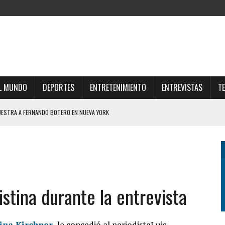
L MUNDO
DEPORTES
ENTRETENIMIENTO
ENTREVISTAS
T
UESTRA A FERNANDO BOTERO EN NUEVA YORK
LYNCH A LOS “TIBIOS DEL MEDIO” HIZO ESTALLAR EL CHAT DEL “GRUPO DE LOS
IPLES GANAN LUGAR EN LAS COMPRAS COTIDIANAS
ERTAD ECONÓMICA NO PUEDE SER ABSOLUTA” Y PIDIÓ POR LOS POBRES Y LOS
stina durante la entrevista
tina Kirchner
le concedió al periodistaLuis