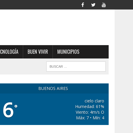
ECNOLOGÍA
BUEN VIVIR
MUNICIPIOS
BUENOS AIRES
6
cielo claro
°
Humedad: 61%
Viento: 4m/s O
Máx: 7 • Mín: 4