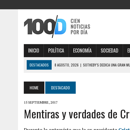
INICIO
POLÍTICA
ECONOMÍA
SOCIEDAD
E
DESTACADOS
8 AGOSTO, 2026
|
SOTHEBY’S DEDICA UNA GRAN M
8 AGOSTO, 2026
|
BRONCA DE LOS ALIADOS: LA CRÍTICA DE BENEGAS 
44″
HOME
DESTACADO
8 AGOSTO, 2026
|
CONSUMO EN BAJA: POR QUÉ LOS FORMATOS MÚLT
15 SEPTIEMBRE, 2017
8 AGOSTO, 2026
|
SAN CAYETANO: GARCÍA CUERVA DIJO QUE “LA LIB
Mentiras y verdades de Cri
ENDEUDADOS
8 AGOSTO, 2026
|
MURIÓ JORGE MESSI, PADRE DE LIONEL MESSI
Durante la entrevista que la ex presidenta
Cris