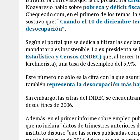
Noavaresio habló sobre
pobreza
y
déficit fisca
Chequeado.com, en el primero de los temas la e
sostuvo que:
“Cuando el 10 de diciembre te
desocupación”
.
Según el portal que se dedica a filtrar las declar
mandataria es insostenible. La ex presidenta se 
Estadística y Censos (INDEC)
que, al tercer t
kirchnerista), una tasa de desempleo del 5,9%.
Este número no sólo es la cifra con la que asumi
también
representa la desocupación más ba
Sin embargo, las cifras del INDEC se encuentra
desde fines de 2006.
Además, en el primer informe sobre empleo pub
que no incluía “datos de trimestres anteriores 
instituto dispuso “que las series publicadas con 
cuarto trimestre de 2015 deben ser considerada