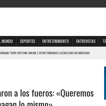
L MUNDO
DEPORTES
ENTRETENIMIENTO
ENTREVISTAS
T
SVENDAM THOR FORTUNE ONLINE E OPORTUNIDADES LUCRATIVAS NO MERCADO
UNE E ESTRATÉGIAS PARA O FUTURO FINANCEIRO
AR O UNIVERSO THOR FORTUNE CASINO ONLINE
IZO UNA DURA AUTOCRÍTICA Y NEGÓ QUE OFRECIÓ LA FINAL DEL MUNDIAL 2030 A
aron a los fueros: «Queremos
 hagan lo mismo»
Z PLAYJONNY ET MULTIPLIEZ VOS CHANCES DE VICTOIRE AISÉMENT