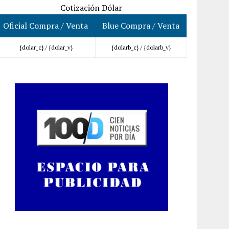
Cotización Dólar
Oficial Compra / Venta
Blue Compra / Venta
{dolar_c} /
{dolar_v}
{dolarb_c} /
{dolarb_v}