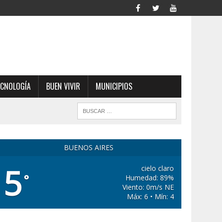
ECNOLOGÍA
BUEN VIVIR
MUNICIPIOS
BUENOS AIRES
5
cielo claro
°
Humedad: 89%
Viento: 0m/s NE
Máx: 6 • Mín: 4