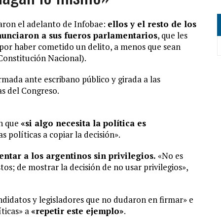
ron el adelanto de Infobae:
ellos y el resto de los
nunciaron a sus fueros parlamentarios
, que les
 por haber cometido un delito, a menos que sean
 Constitución Nacional).
rmada ante escribano público y girada a las
as del Congreso.
on que
«si algo necesita la política es
s políticas a copiar la decisión».
entar a los argentinos sin privilegios.
«No es
os; de mostrar la decisión de no usar privilegios»,
ndidatos y legisladores que no dudaron en firmar» e
íticas» a
«repetir este ejemplo»
.