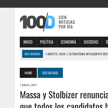
INICIO
POLÍTICA
ECONOMÍA
SOCIEDAD
E
DESTACADOS
7 AGOSTO, 2026
|
ESTRATÉGIAS INTELIGENTES DE
DIGITAL
7 AGOSTO, 2026
|
IMPORTANTE ANÁLISE DE MERCADO COM THORFORT
HOME
DESTACADO
7 AGOSTO, 2026
|
JOGOS VICIANTES E BÔNUS INCRÍVEIS AO EXPLOR
7 JULIO, 2017
6 AGOSTO, 2026
|
LA FIFA TUVO SU REUNIÓN DE CRISIS EN RABAT, H
Massa y Stolbizer renunci
MARRUECOS POR APOYO
que todos los candidatos
7 AGOSTO, 2026
|
ÉLÉGANTE SÉLECTION DE JEUX EN LIGNE, DÉCOUVRE