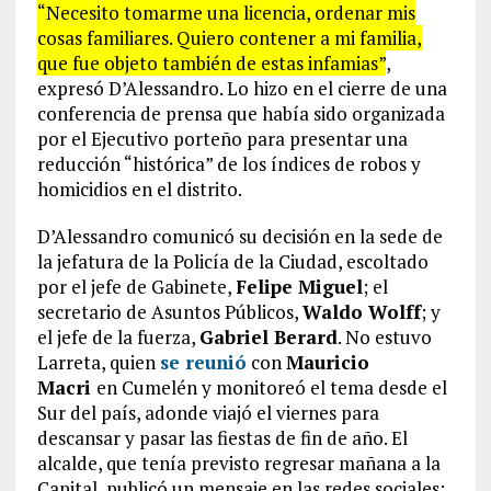
“Necesito tomarme una licencia, ordenar mis
cosas familiares. Quiero contener a mi familia,
que fue objeto también de estas infamias”
,
expresó D’Alessandro. Lo hizo en el cierre de una
conferencia de prensa que había sido organizada
por el Ejecutivo porteño para presentar una
reducción “histórica” de los índices de robos y
homicidios en el distrito.
D’Alessandro comunicó su decisión en la sede de
la jefatura de la Policía de la Ciudad, escoltado
por el jefe de Gabinete,
Felipe Miguel
; el
secretario de Asuntos Públicos,
Waldo Wolff
; y
el jefe de la fuerza,
Gabriel Berard
. No estuvo
Larreta, quien
se reunió
con
Mauricio
Macri
en Cumelén y monitoreó el tema desde el
Sur del país, adonde viajó el viernes para
descansar y pasar las fiestas de fin de año. El
alcalde, que tenía previsto regresar mañana a la
Capital, publicó un mensaje en las redes sociales: