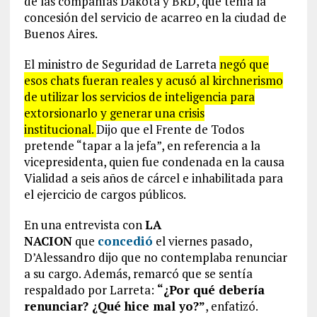
de las compañías Dakota y BRD, que tenía la
concesión del servicio de acarreo en la ciudad de
Buenos Aires.
El ministro de Seguridad de Larreta
negó que
esos chats fueran reales y acusó al kirchnerismo
de utilizar los servicios de inteligencia para
extorsionarlo y generar una crisis
institucional.
Dijo que el Frente de Todos
pretende “tapar a la jefa”, en referencia a la
vicepresidenta, quien fue condenada en la causa
Vialidad a seis años de cárcel e inhabilitada para
el ejercicio de cargos públicos.
En una entrevista con
LA
NACION
que
concedió
el viernes pasado,
D’Alessandro dijo que no contemplaba renunciar
a su cargo. Además, remarcó que se sentía
respaldado por Larreta:
“¿Por qué debería
renunciar? ¿Qué hice mal yo?”
, enfatizó.