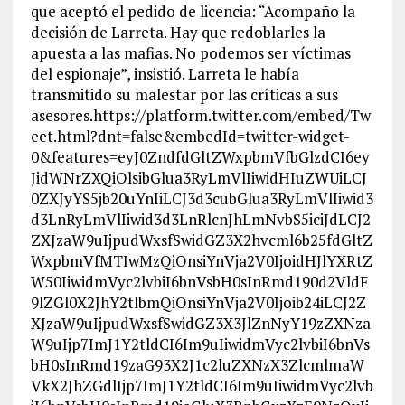
que aceptó el pedido de licencia: “Acompaño la
decisión de Larreta. Hay que redoblarles la
apuesta a las mafias. No podemos ser víctimas
del espionaje”, insistió. Larreta le había
transmitido su malestar por las críticas a sus
asesores.https://platform.twitter.com/embed/Tw
eet.html?dnt=false&embedId=twitter-widget-
0&features=eyJ0ZndfdGltZWxpbmVfbGlzdCI6ey
JidWNrZXQiOlsibGlua3RyLmVlIiwidHIuZWUiLCJ
0ZXJyYS5jb20uYnIiLCJ3d3cubGlua3RyLmVlIiwid3
d3LnRyLmVlIiwid3d3LnRlcnJhLmNvbS5iciJdLCJ2
ZXJzaW9uIjpudWxsfSwidGZ3X2hvcml6b25fdGltZ
WxpbmVfMTIwMzQiOnsiYnVja2V0IjoidHJlYXRtZ
W50IiwidmVyc2lvbiI6bnVsbH0sInRmd190d2VldF
9lZGl0X2JhY2tlbmQiOnsiYnVja2V0Ijoib24iLCJ2Z
XJzaW9uIjpudWxsfSwidGZ3X3JlZnNyY19zZXNza
W9uIjp7ImJ1Y2tldCI6Im9uIiwidmVyc2lvbiI6bnVs
bH0sInRmd19zaG93X2J1c2luZXNzX3ZlcmlmaW
VkX2JhZGdlIjp7ImJ1Y2tldCI6Im9uIiwidmVyc2lvb