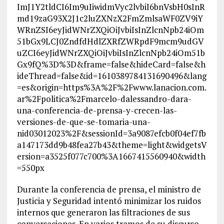
ImJ1Y2tldCI6Im9uIiwidmVyc2lvbiI6bnVsbH0sInR
md19zaG93X2J1c2luZXNzX2FmZmlsaWF0ZV9iY
WRnZSI6eyJidWNrZXQiOiJvbiIsInZlcnNpb24iOm
51bGx9LCJ0ZndfdHdlZXRfZWRpdF9mcm9udGV
uZCI6eyJidWNrZXQiOiJvbiIsInZlcnNpb24iOm51b
Gx9fQ%3D%3D&frame=false&hideCard=false&h
ideThread=false&id=1610389784131690496&lang
=es&origin=https%3A%2F%2Fwww.lanacion.com.
ar%2Fpolitica%2Fmarcelo-dalessandro-dara-
una-conferencia-de-prensa-y-crecen-las-
versiones-de-que-se-tomaria-una-
nid03012023%2F&sessionId=3a9087efcb0f04ef7fb
a147173dd9b48fea27b43&theme=light&widgetsV
ersion=a3525f077c700%3A1667415560940&width
=550px
Durante la conferencia de prensa, el ministro de
Justicia y Seguridad intentó minimizar los ruidos
internos que generaron las filtraciones de sus
conversaciones. En varios tramos de su discurso