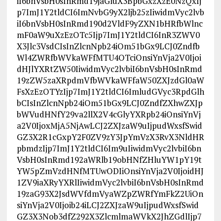
iI6bnVsbH0sInRmd19jaGluX3BpbGxzXzE0NzQxIj
p7ImJ1Y2tldCI6ImNvbG9yX2ljb25zIiwidmVyc2lvb
iI6bnVsbH0sInRmd190d2VldF9yZXN1bHRfbWlnc
mF0aW9uXzEzOTc5Ijp7ImJ1Y2tldCI6InR3ZWV0
X3Jlc3VsdCIsInZlcnNpb24iOm51bGx9LCJ0Zndfb
Wl4ZWRfbWVkaWFfMTU4OTciOnsiYnVja2V0Ijoi
dHJlYXRtZW50IiwidmVyc2lvbiI6bnVsbH0sInRmd
19zZW5zaXRpdmVfbWVkaWFfaW50ZXJzdGl0aW
FsXzEzOTYzIjp7ImJ1Y2tldCI6ImludGVyc3RpdGlh
bCIsInZlcnNpb24iOm51bGx9LCJ0ZndfZXhwZXJp
bWVudHNfY29va2llX2V4cGlyYXRpb24iOnsiYnVj
a2V0IjoxMjA5NjAwLCJ2ZXJzaW9uIjpudWxsfSwid
GZ3X2R1cGxpY2F0ZV9zY3JpYmVzX3RvX3NldHR
pbmdzIjp7ImJ1Y2tldCI6Im9uIiwidmVyc2lvbiI6bn
VsbH0sInRmd192aWRlb19obHNfZHluYW1pY19t
YW5pZmVzdHNfMTUwODIiOnsiYnVja2V0IjoidHJ
1ZV9iaXRyYXRlIiwidmVyc2lvbiI6bnVsbH0sInRmd
19zaG93X2JsdWVfdmVyaWZpZWRfYmFkZ2UiOn
siYnVja2V0Ijoib24iLCJ2ZXJzaW9uIjpudWxsfSwid
GZ3X3Nob3dfZ292X3ZlcmlmaWVkX2JhZGdlIjp7