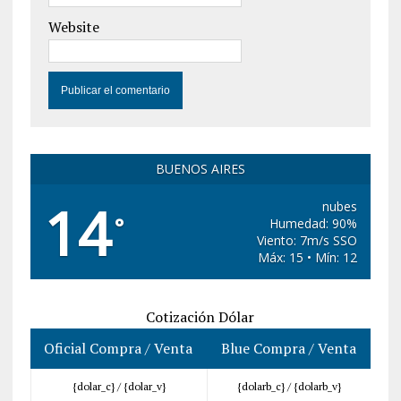
Website
BUENOS AIRES
14
nubes
°
Humedad: 90%
Viento: 7m/s SSO
Máx: 15 • Mín: 12
Cotización Dólar
Oficial Compra / Venta
Blue Compra / Venta
{dolar_c} /
{dolar_v}
{dolarb_c} /
{dolarb_v}