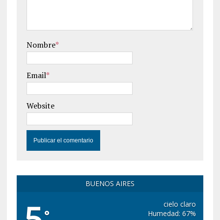
Nombre
*
Email
*
Website
BUENOS AIRES
5
cielo claro
°
Humedad: 67%