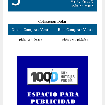
Viento: 4m/s O
Máx: 6 • Mín: 5
Cotización Dólar
Oficial Compra / Venta
Blue Compra / Venta
{dolar_c} /
{dolar_v}
{dolarb_c} /
{dolarb_v}