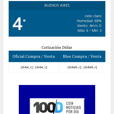
BUENOS AIRES
4
cielo claro
°
Humedad: 68%
Viento: 4m/s O
Máx: 6 • Mín: 3
Cotización Dólar
Oficial Compra / Venta
Blue Compra / Venta
{dolar_c} /
{dolar_v}
{dolarb_c} /
{dolarb_v}