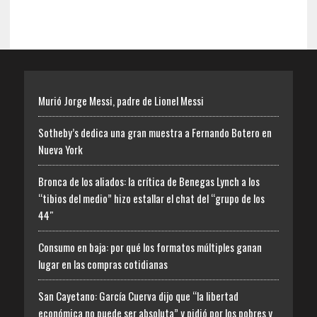
Murió Jorge Messi, padre de Lionel Messi
Sotheby’s dedica una gran muestra a Fernando Botero en
Nueva York
Bronca de los aliados: la crítica de Benegas Lynch a los
“tibios del medio” hizo estallar el chat del “grupo de los
44″
Consumo en baja: por qué los formatos múltiples ganan
lugar en las compras cotidianas
San Cayetano: García Cuerva dijo que “la libertad
económica no puede ser absoluta” y pidió por los pobres y