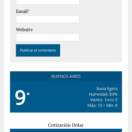
Email
*
Website
BUENOS AIRES
9
lluvia ligera
°
Humedad: 83%
Viento: 1m/s E
Máx: 10 • Mín: 8
Cotización Dólar