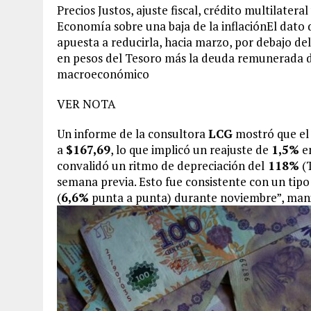
Precios Justos, ajuste fiscal, crédito multilatera
Economía sobre una baja de la inflaciónEl dato 
apuesta a reducirla, hacia marzo, por debajo de
en pesos del Tesoro más la deuda remunerada d
macroeconómico
VER NOTA
Un informe de la consultora
LCG
mostró que el 
a
$167,69
, lo que implicó un reajuste de
1,5%
en
convalidó un ritmo de depreciación del
118%
(T
semana previa. Esto fue consistente con un tip
(
6,6%
punta a punta) durante noviembre”, mani