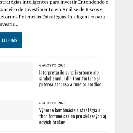
stratégias inteligentes para investir Entendendo o
onceito de Investimento em Análise de Riscos e
etornos Potenciais Estratégias Inteligentes para
Investir…
LEER MÁS
6 AGOSTO, 2026
Interpretările surprinzătoare ale
simbolismului din thor fortune și
puterea ascunsă a runelor nordice
6 AGOSTO, 2026
Výherné kombinácie a stratégia s
thor fortune casino pre skúsených aj
nových hráčov