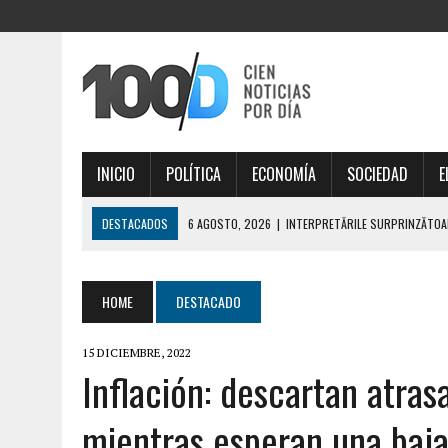
INICIO
POLÍTICA
ECONOMÍA
SOCIEDAD
E
DESTACADOS
6 AGOSTO, 2026
|
VÝHERNÉ KOMBINÁCIE A STRATÉG
6 AGOSTO, 2026
|
VÝJIMEČNÝ OSUD A THOR FORTUNE, KTERÝ FORMU
6 AGOSTO, 2026
|
REZULTATY POSZUKIWAŃ SKARBÓW I NIEZWYKŁA 
HOME
DESTACADO
6 AGOSTO, 2026
|
CRESCIMENTO FINANCEIRO COM THORFORTUNE E E
15 DICIEMBRE, 2022
6 AGOSTO, 2026
|
INTERPRETĂRILE SURPRINZĂTOARE ALE SIMBOLIS
Inflación: descartan atrasa
mientras esperan una baja 