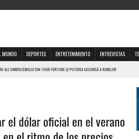
L MUNDO
DEPORTES
ENTRETENIMIENTO
ENTREVISTAS
T
IA S THOR FORTUNE CASINO PRE SKÚSENÝCH AJ NOVÝCH HRÁČOV
JE BUDOUCNOST MODERNÍHO INVESTORA
THOR FORTUNE DLA KOLEKCJONERÓW ARTEFAKTÓW
STRATÉGIAS INTELIGENTES PARA INVESTIR
MULUI DIN THOR FORTUNE ȘI PUTEREA ASCUNSĂ A RUNELOR NORDICE
r el dólar oficial en el verano
en el ritmo de los precios