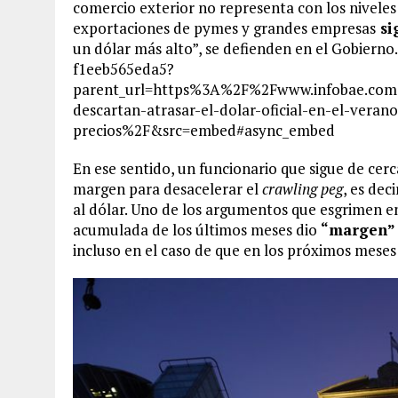
comercio exterior no representa con los niveles
exportaciones de pymes y grandes empresas
si
un dólar más alto”, se defienden en el Gobiern
f1eeb565eda5?
parent_url=https%3A%2F%2Fwww.infobae.co
descartan-atrasar-el-dolar-oficial-en-el-vera
precios%2F&src=embed#async_embed
En ese sentido, un funcionario que sigue de cerc
margen para desacelerar el
crawling peg
, es dec
al dólar. Uno de los argumentos que esgrimen en 
acumulada de los últimos meses dio
“margen”
incluso en el caso de que en los próximos meses 