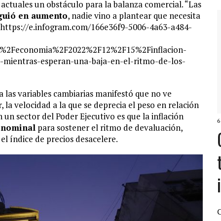
 actuales un obstáculo para la balanza comercial. “Las
guió en aumento
, nadie vino a plantear que necesita
o.https://e.infogram.com/166e36f9-5006-4a63-a484-
m%2Feconomia%2F2022%2F12%2F15%2Finflacion-
no-mientras-esperan-una-baja-en-el-ritmo-de-los-
a las variables cambiarias manifestó que no ve
ir, la velocidad a la que se deprecia el peso en relación
un sector del Poder Ejecutivo es que la inflación
6
 nominal
para sostener el ritmo de devaluación,
el índice de precios desacelere.