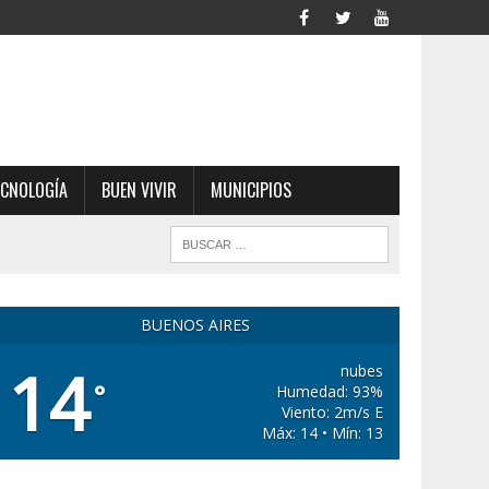
ECNOLOGÍA
BUEN VIVIR
MUNICIPIOS
BUENOS AIRES
14
nubes
°
Humedad: 93%
Viento: 2m/s E
Máx: 14 • Mín: 13