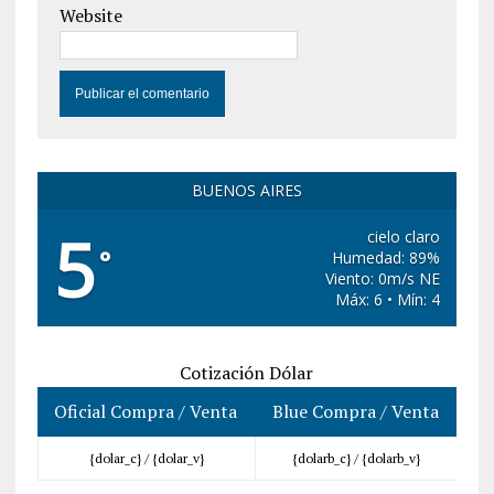
Website
BUENOS AIRES
5
cielo claro
°
Humedad: 89%
Viento: 0m/s NE
Máx: 6 • Mín: 4
Cotización Dólar
Oficial Compra / Venta
Blue Compra / Venta
{dolar_c} /
{dolar_v}
{dolarb_c} /
{dolarb_v}