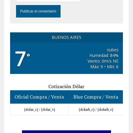
BUENOS AIRES
7
nubes
°
Humedad: 84%
Viento: 0m/s NE
Máx: 9 • Mín: 6
Cotización Dólar
Oficial Compra / Venta
Blue Compra / Venta
{dolar_c} /
{dolar_v}
{dolarb_c} /
{dolarb_v}