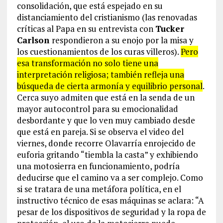
consolidación, que está espejado en su
distanciamiento del cristianismo (las renovadas
críticas al Papa en su entrevista con
Tucker
Carlson
respondieron a su enojo por la misa y
los cuestionamientos de los curas villeros).
Pero
esa transformación no solo tiene una
interpretación religiosa; también refleja una
búsqueda de cierta armonía y equilibrio personal
.
Cerca suyo admiten que está en la senda de un
mayor autocontrol para su emocionalidad
desbordante y que lo ven muy cambiado desde
que está en pareja. Si se observa el video del
viernes, donde recorre Olavarría enrojecido de
euforia gritando “tiembla la casta” y exhibiendo
una motosierra en funcionamiento, podría
deducirse que el camino va a ser complejo. Como
si se tratara de una metáfora política, en el
instructivo técnico de esas máquinas se aclara: “A
pesar de los dispositivos de seguridad y la ropa de