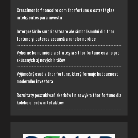
Crescimento financeiro com thorfortune e estratégias
inteligentes para investir
Interpretările surprinzătoare ale simbolismului din thor
fortune și puterea ascunsă a runelor nordice
Výherné kombinácie a stratégia s thor fortune casino pre
skúsených aj nových hráčov
Výjimečný osud a thor fortune, který formuje budoucnost
moderního investora
Rezultaty poszukiwań skarbów i niezwykła thor fortune dla
kolekcjonerów artefaktów