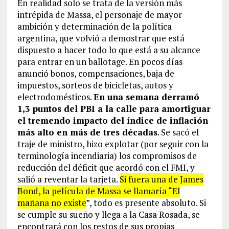
En realidad solo se trata de la versión más
intrépida de Massa, el personaje de mayor
ambición y determinación de la política
argentina, que volvió a demostrar que está
dispuesto a hacer todo lo que está a su alcance
para entrar en un ballotage. En pocos días
anunció bonos, compensaciones, baja de
impuestos, sorteos de bicicletas, autos y
electrodomésticos.
En una semana derramó
1,3 puntos del PBI a la calle para amortiguar
el tremendo impacto del índice de inflación
más alto en más de tres décadas
. Se sacó el
traje de ministro, hizo explotar (por seguir con la
terminología incendiaria) los compromisos de
reducción del déficit que acordó con el FMI, y
salió a reventar la tarjeta.
Si fuera una de James
Bond, la película de Massa se llamaría “El
mañana no existe
”, todo es presente absoluto. Si
se cumple su sueño y llega a la Casa Rosada, se
encontrará con los restos de sus propias