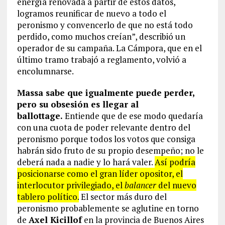
energía renovada a partir de estos datos,
logramos reunificar de nuevo a todo el
peronismo y convencerlo de que no está todo
perdido, como muchos creían”, describió un
operador de su campaña. La Cámpora, que en el
último tramo trabajó a reglamento, volvió a
encolumnarse.
Massa sabe que igualmente puede perder,
pero su obsesión es llegar al
ballottage.
Entiende que de ese modo quedaría
con una cuota de poder relevante dentro del
peronismo porque todos los votos que consiga
habrán sido fruto de su propio desempeño; no le
deberá nada a nadie y lo hará valer.
Así podría
posicionarse como el gran líder opositor, el
interlocutor privilegiado, el
balancer
del nuevo
tablero político.
El sector más duro del
peronismo probablemente se aglutine en torno
de
Axel Kicillof
en la provincia de Buenos Aires