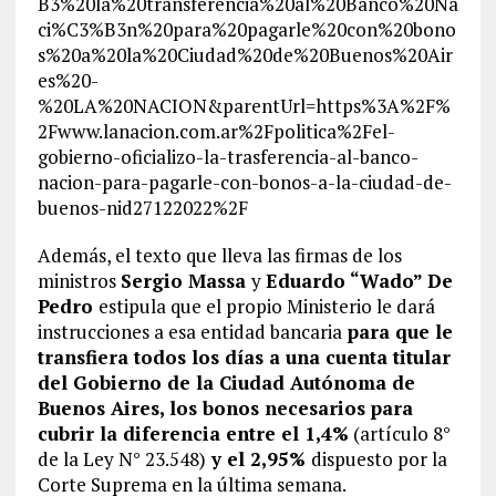
B3%20la%20transferencia%20al%20Banco%20Na
ci%C3%B3n%20para%20pagarle%20con%20bono
s%20a%20la%20Ciudad%20de%20Buenos%20Air
es%20-
%20LA%20NACION&parentUrl=https%3A%2F%
2Fwww.lanacion.com.ar%2Fpolitica%2Fel-
gobierno-oficializo-la-trasferencia-al-banco-
nacion-para-pagarle-con-bonos-a-la-ciudad-de-
buenos-nid27122022%2F
Además, el texto que lleva las firmas de los
ministros
Sergio Massa
y
Eduardo “Wado” De
Pedro
estipula que el propio Ministerio le dará
instrucciones a esa entidad bancaria
para que le
transfiera todos los días a una cuenta titular
del Gobierno de la Ciudad Autónoma de
Buenos Aires, los bonos necesarios para
cubrir la diferencia entre el 1,4%
(artículo 8°
de la Ley N° 23.548)
y el 2,95%
dispuesto por la
Corte Suprema en la última semana.