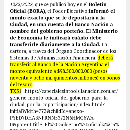
1282/2022,
que se publicó hoy en el
Boletín
Oficial (BORA)
, el Poder Ejecutivo
informó el
monto exacto que se le depositará a la
Ciudad, en una cuenta del Banco Nación a
nombre del gobierno porteño. El Ministerio
de Economía le indicará cuánto debe
transferirle diariamente a la Ciudad.
La
cartera, a través del Órgano Coordinador de los
Sistemas de Administración Financiera,
deberá
transferir al Banco de la Nación Argentina el
monto equivalente a $98.500.000.000 (pesos
noventa y ocho mil quinientos millones) en bonos
del tesoro
TX31
″.https://especialeslntools.lanacion.com.ar/
generic-monto-oficial-del-gobierno-para-la-
ciudad-por-la-coparticipacion/index.html?
initialWidth=773&childId=anexo-
PYED7DHA3NFRNN5372N6HMG6WA-
0&parentTitle=El%20Gobierno%20oficializ%C3%