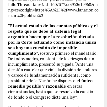
fallo.Thread=false&id=1607377553953619968&la
ng=es&origin=https%3A%2F%2Fwww.lanacion.co
m.ar%2Fpolitica%2
“
El actual estado de las cuentas públicas y el
respeto que se debe al sistema legal
argentino hacen que la resolución dictada
por la Corte actuando como instancia única
sea hoy una cuestión de imposible
cumplimiento
”, sostuvo primero el mandatario.
De todos modos, consiente de los riesgos de un
incumplimiento, presentó su jugada. “Ante una
decisión cautelar que viola la división de poderes
y carece de fundamentación suficiente, como
presidente de la Nación he dispuesto
el único
remedio posible y razonable
en estas
circunstancias, hasta que se resuelva la cuestión
de fondo o el Congreso dicte una ley”.