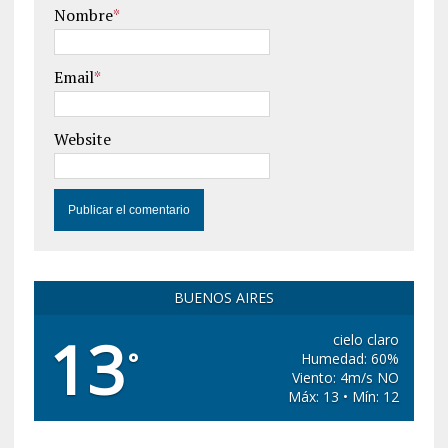
Nombre
*
Email
*
Website
BUENOS AIRES
13
cielo claro
°
Humedad: 60%
Viento: 4m/s NO
Máx: 13 • Mín: 12