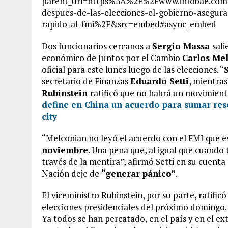
parent_url=https%3A%2F%2Fwww.infobae.co
despues-de-las-elecciones-el-gobierno-asegura
rapido-al-fmi%2F&src=embed#async_embed
Dos funcionarios cercanos a
Sergio Massa
sal
económico de Juntos por el Cambio
Carlos Me
oficial para este lunes luego de las elecciones. “
secretario de Finanzas
Eduardo Setti
, mientras
Rubinstein
ratificó que no habrá un movimient
define en China un acuerdo para sumar rese
city
“Melconian no leyó el acuerdo con el FMI que e
noviembre
. Una pena que, al igual que cuando
través de la mentira”, afirmó Setti en su cuenta
Nación deje de
“generar pánico”
.
El viceministro Rubinstein, por su parte, ratific
elecciones presidenciales del próximo domingo.
Ya todos se han percatado, en el país y en el ex