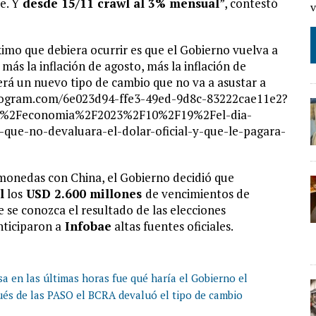
e. Y
desde 15/11 crawl al 3% mensual
”, contestó
imo que debiera ocurrir es que el Gobierno vuelva a
más la inflación de agosto, más la inflación de
erá un nuevo tipo de cambio que no va a asustar a
/infogram.com/6e023d94-ffe3-49ed-9d8c-83222cae11e2?
m%2Feconomia%2F2023%2F10%2F19%2Fel-dia-
-que-no-devaluara-el-dolar-oficial-y-que-le-pagara-
 monedas con China, el Gobierno decidió que
l
los
USD 2.600 millones
de vencimientos de
 se conozca el resultado de las elecciones
nticiparon a
Infobae
altas fuentes oficiales.
a en las últimas horas fue qué haría el Gobierno el
spués de las PASO el BCRA devaluó el tipo de cambio