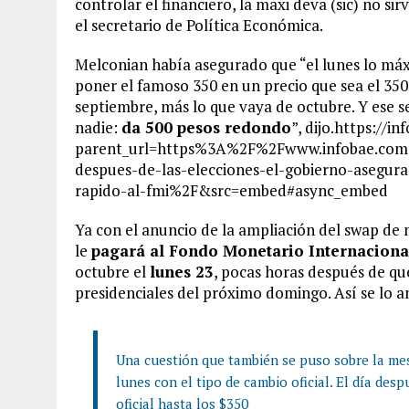
controlar el financiero, la maxi deva (sic) no sirv
el secretario de Política Económica.
Melconian había asegurado que “el lunes lo máx
poner el famoso 350 en un precio que sea el 350 
septiembre, más lo que vaya de octubre. Y ese s
nadie:
da 500 pesos redondo
”, dijo.https:/
parent_url=https%3A%2F%2Fwww.infobae.co
despues-de-las-elecciones-el-gobierno-asegura
rapido-al-fmi%2F&src=embed#async_embed
Ya con el anuncio de la ampliación del swap de
le
pagará al Fondo Monetario Internaciona
octubre el
lunes 23
, pocas horas después de que
presidenciales del próximo domingo. Así se lo a
Una cuestión que también se puso sobre la mes
lunes con el tipo de cambio oficial. El día de
oficial hasta los $350