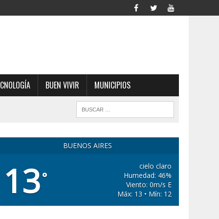
ECNOLOGÍA
BUEN VIVIR
MUNICIPIOS
BUENOS AIRES
13
cielo claro
°
Humedad: 46%
Viento: 0m/s E
Máx: 13 • Mín: 12