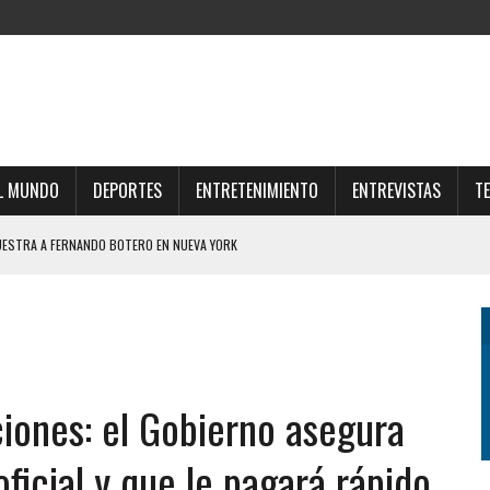
L MUNDO
DEPORTES
ENTRETENIMIENTO
ENTREVISTAS
T
UESTRA A FERNANDO BOTERO EN NUEVA YORK
LYNCH A LOS “TIBIOS DEL MEDIO” HIZO ESTALLAR EL CHAT DEL “GRUPO DE LOS
IPLES GANAN LUGAR EN LAS COMPRAS COTIDIANAS
ERTAD ECONÓMICA NO PUEDE SER ABSOLUTA” Y PIDIÓ POR LOS POBRES Y LOS
ciones: el Gobierno asegura
oficial y que le pagará rápido