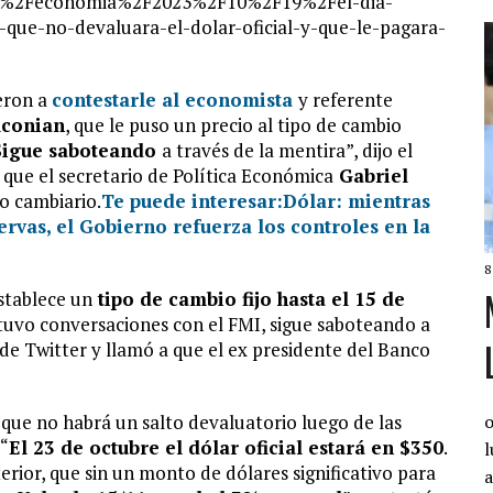
m%2Feconomia%2F2023%2F10%2F19%2Fel-dia-
-que-no-devaluara-el-dolar-oficial-y-que-le-pagara-
ieron a
contestarle al economista
y referente
lconian
, que le puso un precio al tipo de cambio
Sigue saboteando
a través de la mentira”, dijo el
 que el secretario de Política Económica
Gabriel
o cambiario.
Te puede interesar:
Dólar: mientras
rvas, el Gobierno refuerza los controles en la
8
stablece un
tipo de cambio fijo hasta el 15 de
 tuvo conversaciones con el FMI, sigue saboteando a
 de Twitter y llamó a que el ex presidente del Banco
ó que no habrá un salto devaluatorio luego de las
o
 “
El 23 de octubre el dólar oficial estará en $350
.
l
terior, que sin un monto de dólares significativo para
a