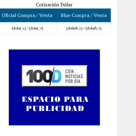
Cotización Dólar
Oficial Compra / Venta
Blue Compra / Venta
{dolar_c} /
{dolar_v}
{dolarb_c} /
{dolarb_v}