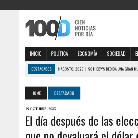
INICIO
POLÍTICA
ECONOMÍA
SOCIEDAD
E
DESTACADOS
8 AGOSTO, 2026
|
SOTHEBY’S DEDICA UNA GRAN M
8 AGOSTO, 2026
|
BRONCA DE LOS ALIADOS: LA CRÍTICA DE BENEGAS 
44″
HOME
DESTACADO
8 AGOSTO, 2026
|
CONSUMO EN BAJA: POR QUÉ LOS FORMATOS MÚLT
19 OCTUBRE, 2023
8 AGOSTO, 2026
|
SAN CAYETANO: GARCÍA CUERVA DIJO QUE “LA LIB
El día después de las elec
ENDEUDADOS
que no devaluará el dólar 
8 AGOSTO, 2026
|
MURIÓ JORGE MESSI, PADRE DE LIONEL MESSI