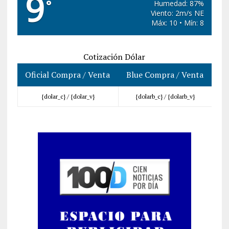
9
°
Humedad: 87%
Viento: 2m/s NE
Máx: 10 • Mín: 8
Cotización Dólar
Oficial Compra / Venta
Blue Compra / Venta
{dolar_c} /
{dolar_v}
{dolarb_c} /
{dolarb_v}