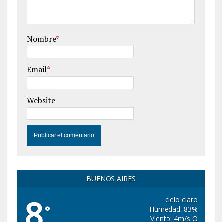
Nombre
*
Email
*
Website
BUENOS AIRES
8
cielo claro
°
Humedad: 83%
Viento: 4m/s O