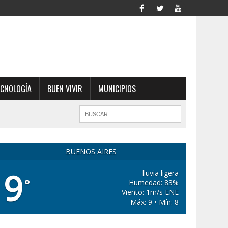
ECNOLOGÍA
BUEN VIVIR
MUNICIPIOS
BUENOS AIRES
9
lluvia ligera
°
Humedad: 83%
Viento: 1m/s ENE
Máx: 9 • Mín: 8