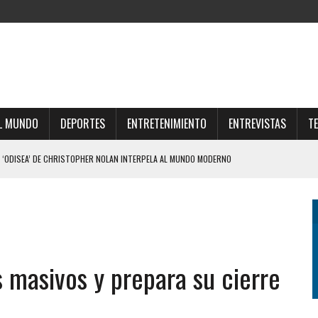
L MUNDO
DEPORTES
ENTRETENIMIENTO
ENTREVISTAS
T
 ‘ODISEA’ DE CHRISTOPHER NOLAN INTERPELA AL MUNDO MODERNO
 TIENE UNA EMPRESA QUE GESTIONA VENTAS DE TIERRAS A EXTRANJEROS
PE DE REALIDAD A JAVIER MILEI Y ELIMINÓ EL CAPÍTULO QUE ABRIÓ EL DEBATE
LE DIERON EL GOLPE DE GRACIA A LA EXTRANJERIZACIÓN DE TIERRAS
IZO UNA DURA AUTOCRÍTICA Y NEGÓ QUE OFRECIÓ LA FINAL DEL MUNDIAL 2030 A
s masivos y prepara su cierre