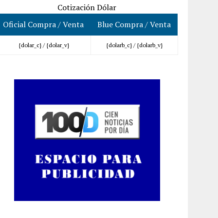
Cotización Dólar
Oficial Compra / Venta
Blue Compra / Venta
{dolar_c} /
{dolar_v}
{dolarb_c} /
{dolarb_v}