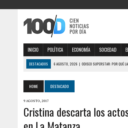
INICIO
POLÍTICA
ECONOMÍA
SOCIEDAD
E
DESTACADOS
6 AGOSTO, 2026
|
ODISEO SUPERSTAR: POR QUÉ LA
6 AGOSTO, 2026
|
EL SENADOR LIBERTARIO JOAQUÍN BENEGAS LYNCH
6 AGOSTO, 2026
|
LEY DE TIERRAS: EL SENADO VUELVE A DARLE UN GOL
HOME
DESTACADO
6 AGOSTO, 2026
|
TRES GOBERNADORES INFLUYERON EN EL SENADO Y 
9 AGOSTO, 2017
6 AGOSTO, 2026
|
LA FIFA TUVO SU REUNIÓN DE CRISIS EN RABAT, H
Cristina descarta los acto
MARRUECOS POR APOYO
en La Matanza