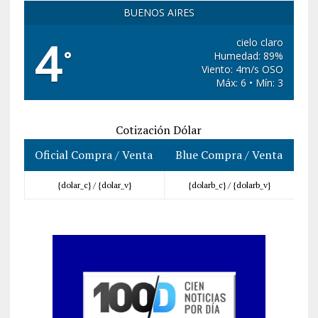
BUENOS AIRES
4
cielo claro
°
Humedad: 89%
Viento: 4m/s OSO
Máx: 6 • Mín: 3
Cotización Dólar
Oficial Compra / Venta
Blue Compra / Venta
{dolar_c} /
{dolar_v}
{dolarb_c} /
{dolarb_v}