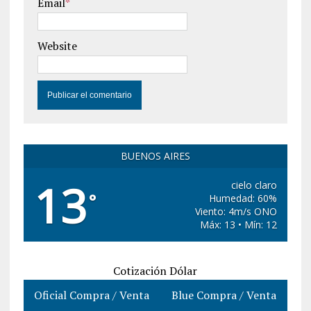
Email
*
Website
BUENOS AIRES
13
cielo claro
°
Humedad: 60%
Viento: 4m/s ONO
Máx: 13 • Mín: 12
Cotización Dólar
Oficial Compra / Venta
Blue Compra / Venta