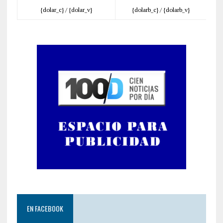
{dolar_c} /
{dolar_v}
{dolarb_c} /
{dolarb_v}
EN FACEBOOK