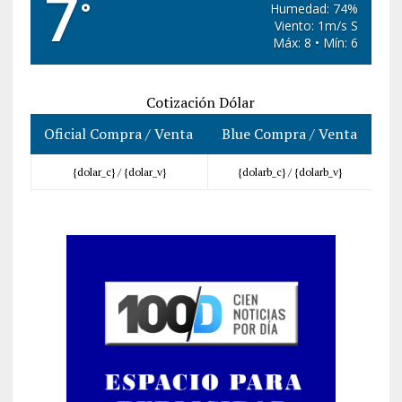
7
°
Humedad: 74%
Viento: 1m/s S
Máx: 8 • Mín: 6
Cotización Dólar
Oficial Compra / Venta
Blue Compra / Venta
{dolar_c} /
{dolar_v}
{dolarb_c} /
{dolarb_v}