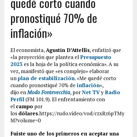
quedé corto cuando
pronostiqué 70% de
inflación»
El economista,
Agustín D’Attellis
, enfatizó que
«la proyección que plantea el
Presupuesto
2023
es la hoja de la política económica». A su
vez, manifestó que «es complejo» elaborar
un
plan de estabilización
. «Me quedé corto
cuando pronostiqué 70% de
inflación
«,
dijo en
Modo Fontevecchia
, por
Net TV
y
Radio
Perfil
(FM 101.9). El enfrentamiento con
el
campo
por
los
dólares
.https://rudo.video/vod/czxRz6pTMy
M?volume=0
Fuiste uno de los primeros en aceptar una