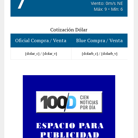
7
Viento: 0m/s NE
Máx: 9 • Mín: 6
Cotización Dólar
Oficial Compra / Venta
Blue Compra / Venta
{dolar_c} /
{dolar_v}
{dolarb_c} /
{dolarb_v}