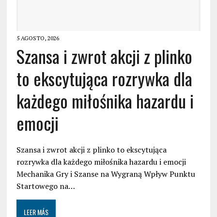
5 AGOSTO, 2026
Szansa i zwrot akcji z plinko
to ekscytująca rozrywka dla
każdego miłośnika hazardu i
emocji
Szansa i zwrot akcji z plinko to ekscytująca
rozrywka dla każdego miłośnika hazardu i emocji
Mechanika Gry i Szanse na Wygraną Wpływ Punktu
Startowego na…
LEER MÁS