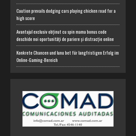
Caution prevails dodging cars playing chicken road for a
high score
Avantajul exclusiv obținut cu spin mama bonus code
deschide noi oportunități de pariere și distracție online
Konkrete Chancen und lunu bet für langfristigen Erfolg im
Online-Gaming-Bereich