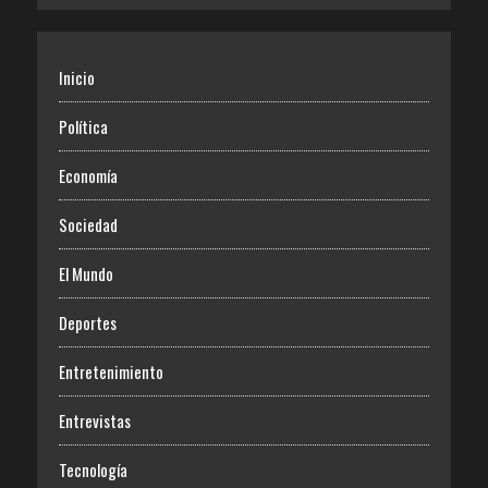
Inicio
Política
Economía
Sociedad
El Mundo
Deportes
Entretenimiento
Entrevistas
Tecnología