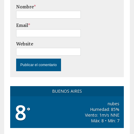
Nombre
*
Email
*
Website
BUENOS AIRES
8
nubes
°
Humedad: 85%
Viento: 1m/s NNE
Máx: 8 • Mín: 7