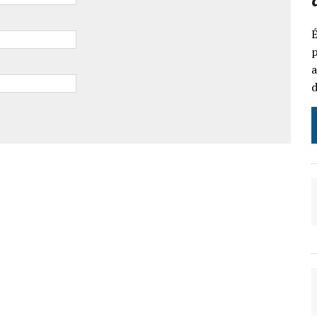
É
p
a
d