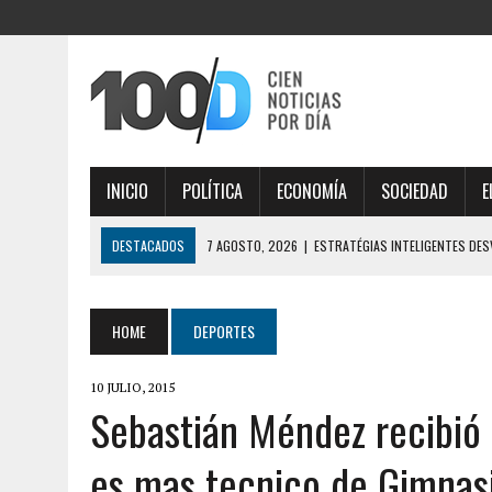
INICIO
POLÍTICA
ECONOMÍA
SOCIEDAD
E
DESTACADOS
7 AGOSTO, 2026
|
ESTRATÉGIAS INTELIGENTES DE
DIGITAL
7 AGOSTO, 2026
|
IMPORTANTE ANÁLISE DE MERCADO COM THORFORT
HOME
DEPORTES
7 AGOSTO, 2026
|
JOGOS VICIANTES E BÔNUS INCRÍVEIS AO EXPLOR
10 JULIO, 2015
6 AGOSTO, 2026
|
LA FIFA TUVO SU REUNIÓN DE CRISIS EN RABAT, H
Sebastián Méndez recibió
MARRUECOS POR APOYO
es mas tecnico de Gimnasi
7 AGOSTO, 2026
|
ÉLÉGANTE SÉLECTION DE JEUX EN LIGNE, DÉCOUVRE