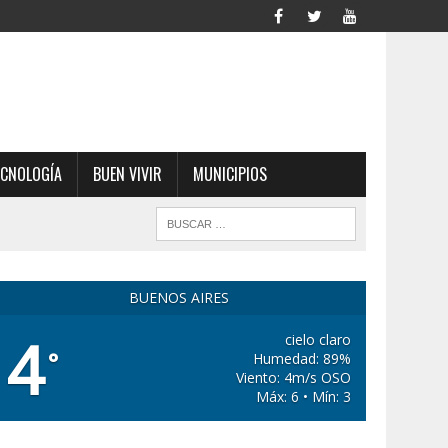
ECNOLOGÍA
BUEN VIVIR
MUNICIPIOS
BUENOS AIRES
4
cielo claro
°
Humedad: 89%
Viento: 4m/s OSO
Máx: 6 • Mín: 3