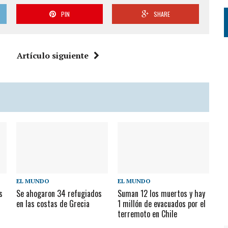
PIN
SHARE
Artículo siguiente
EL MUNDO
EL MUNDO
s
Se ahogaron 34 refugiados
Suman 12 los muertos y hay
o
en las costas de Grecia
1 millón de evacuados por el
terremoto en Chile