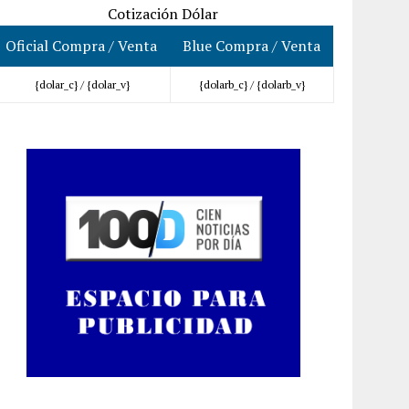
Cotización Dólar
Oficial Compra / Venta
Blue Compra / Venta
{dolar_c} /
{dolar_v}
{dolarb_c} /
{dolarb_v}