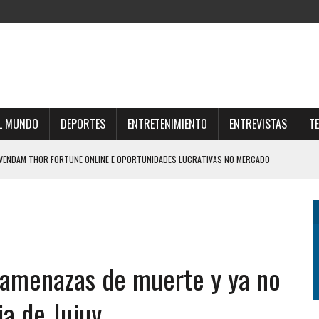
L MUNDO
DEPORTES
ENTRETENIMIENTO
ENTREVISTAS
T
SVENDAM THOR FORTUNE ONLINE E OPORTUNIDADES LUCRATIVAS NO MERCADO
UNE E ESTRATÉGIAS PARA O FUTURO FINANCEIRO
AR O UNIVERSO THOR FORTUNE CASINO ONLINE
IZO UNA DURA AUTOCRÍTICA Y NEGÓ QUE OFRECIÓ LA FINAL DEL MUNDIAL 2030 A
 amenazas de muerte y ya no
a de Jujuy
Z PLAYJONNY ET MULTIPLIEZ VOS CHANCES DE VICTOIRE AISÉMENT