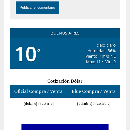
BUENOS AIRES
10
cielo claro
°
Humedad: 56%
Viento: 1m/s NE
Máx: 11 • Mín: 9
Cotización Dólar
Oficial Compra / Venta
Blue Compra / Venta
{dolar_c} /
{dolar_v}
{dolarb_c} /
{dolarb_v}