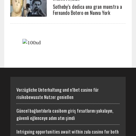
Sotheby’s dedica una gran muestra a
Fernando Botero en Nueva York
Vorzügliche Unterhaltung und n1bet casino für
risikobewusste Nutzer genießen
Güncel bağlantılarla casibom giriş fırsatlarını yakalayın,
güvenli eğlenceye adım atın şimdi
Intriguing opportunities await within zula casino for both