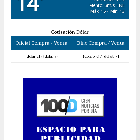
14
°
Viento: 3m/s ENE
Máx: 15 • Mín: 13
Cotización Dólar
Oficial Compra / Venta
Blue Compra / Venta
{dolar_c} /
{dolar_v}
{dolarb_c} /
{dolarb_v}