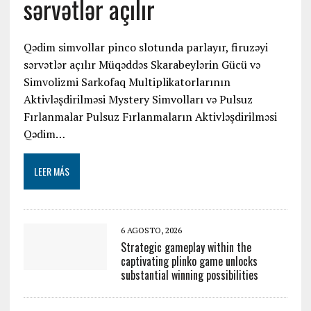
sərvətlər açılır
Qədim simvollar pinco slotunda parlayır, firuzəyi
sərvətlər açılır Müqəddəs Skarabeylərin Gücü və
Simvolizmi Sarkofaq Multiplikatorlarının
Aktivləşdirilməsi Mystery Simvolları və Pulsuz
Fırlanmalar Pulsuz Fırlanmaların Aktivləşdirilməsi
Qədim…
LEER MÁS
6 AGOSTO, 2026
Strategic gameplay within the
captivating plinko game unlocks
substantial winning possibilities