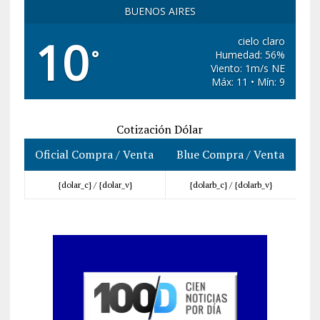
BUENOS AIRES
10
cielo claro
°
Humedad: 56%
Viento: 1m/s NE
Máx: 11 • Mín: 9
Cotización Dólar
Oficial Compra / Venta
Blue Compra / Venta
{dolar_c} /
{dolar_v}
{dolarb_c} /
{dolarb_v}