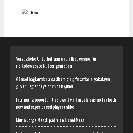
Vorzügliche Unterhaltung und n1bet casino für
risikobewusste Nutzer genießen
Güncel bağlantılarla casibom giriş fırsatlarını yakalayın,
güvenli eğlenceye adım atın şimdi
Intriguing opportunities await within zula casino for both
new and experienced players alike
Murió Jorge Messi, padre de Lionel Messi