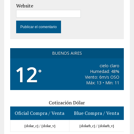
Website
BUENOS AIRES
12
cielo claro
°
Humedad: 48%
Viento: 6m/s OSO
Máx: 13 • Mín: 11
Cotización Dólar
Oficial Compra / Venta
Blue Compra / Venta
{dolar_c} /
{dolar_v}
{dolarb_c} /
{dolarb_v}