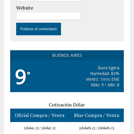
Website
BUENOS AIRES
9
lluvia ligera
°
Humedad: 83%
Viento: 1m/s ENE
Máx: 9 • Mín: 8
Cotización Dólar
Oficial Compra / Venta
Blue Compra / Venta
{dolar_c} /
{dolar_v}
{dolarb_c} /
{dolarb_v}