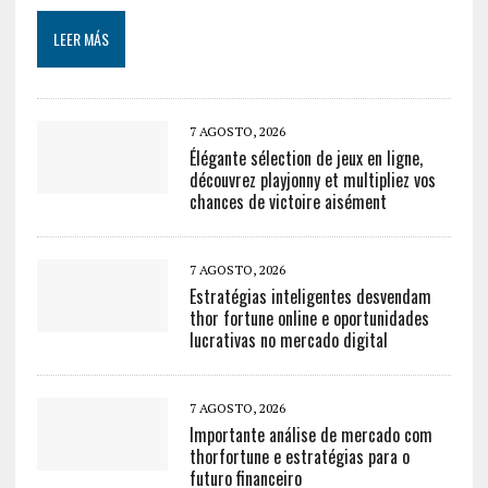
LEER MÁS
7 AGOSTO, 2026
Élégante sélection de jeux en ligne,
découvrez playjonny et multipliez vos
chances de victoire aisément
7 AGOSTO, 2026
Estratégias inteligentes desvendam
thor fortune online e oportunidades
lucrativas no mercado digital
7 AGOSTO, 2026
Importante análise de mercado com
thorfortune e estratégias para o
futuro financeiro