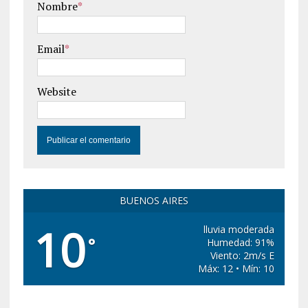
Nombre
*
Email
*
Website
BUENOS AIRES
10
lluvia moderada
°
Humedad: 91%
Viento: 2m/s E
Máx: 12 • Mín: 10