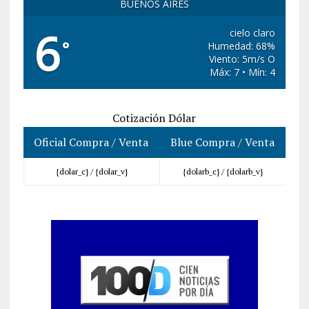
BUENOS AIRES
6
cielo claro
°
Humedad: 68%
Viento: 5m/s O
Máx: 7 • Mín: 4
Cotización Dólar
Oficial Compra / Venta
Blue Compra / Venta
{dolar_c} /
{dolar_v}
{dolarb_c} /
{dolarb_v}