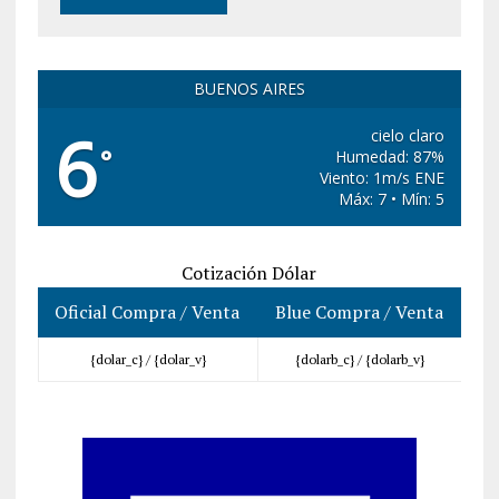
BUENOS AIRES
6
cielo claro
°
Humedad: 87%
Viento: 1m/s ENE
Máx: 7 • Mín: 5
Cotización Dólar
Oficial Compra / Venta
Blue Compra / Venta
{dolar_c} /
{dolar_v}
{dolarb_c} /
{dolarb_v}