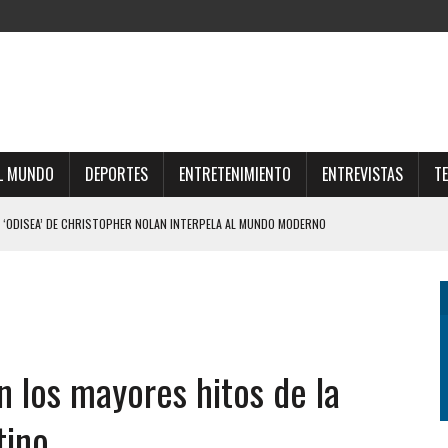
L MUNDO
DEPORTES
ENTRETENIMIENTO
ENTREVISTAS
T
 ‘ODISEA’ DE CHRISTOPHER NOLAN INTERPELA AL MUNDO MODERNO
 TIENE UNA EMPRESA QUE GESTIONA VENTAS DE TIERRAS A EXTRANJEROS
PE DE REALIDAD A JAVIER MILEI Y ELIMINÓ EL CAPÍTULO QUE ABRIÓ EL DEBATE
LE DIERON EL GOLPE DE GRACIA A LA EXTRANJERIZACIÓN DE TIERRAS
IZO UNA DURA AUTOCRÍTICA Y NEGÓ QUE OFRECIÓ LA FINAL DEL MUNDIAL 2030 A
n los mayores hitos de la
tino