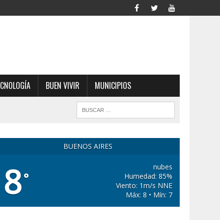
ECNOLOGÍA
BUEN VIVIR
MUNICIPIOS
BUENOS AIRES
8
nubes
°
Humedad: 85%
Viento: 1m/s NNE
Máx: 8 • Mín: 7