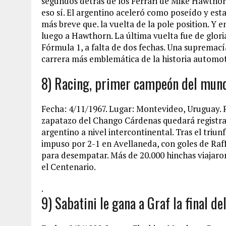
segundos detrás de los Ferrari de Mike Hawthorn
eso sí. El argentino aceleró como poseído y esta
más breve que. la vuelta de la pole position. Y 
luego a Hawthorn. La última vuelta fue de glor
Fórmula 1, a falta de dos fechas. Una supremací
carrera más emblemática de la historia automot
8) Racing, primer campeón del mun
Fecha: 4/11/1967. Lugar: Montevideo, Uruguay. Re
zapatazo del Chango Cárdenas quedará registra
argentino a nivel intercontinental. Tras el triu
impuso por 2-1 en Avellaneda, con goles de Raff
para desempatar. Más de 20.000 hinchas viajaron
el Centenario.
.
9) Sabatini le gana a Graf la final d