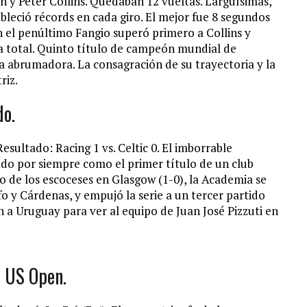
 y Peter Collins. Quedaban 12 vueltas. Larguísimas,
bleció récords en cada giro. El mejor fue 8 segundos
en el penúltimo Fangio superó primero a Collins y
ia total. Quinto título de campeón mundial de
a abrumadora. La consagración de su trayectoria y la
riz.
do.
sultado: Racing 1 vs. Celtic 0. El imborrable
do por siempre como el primer título de un club
nfo de los escoceses en Glasgow (1-0), la Academia se
o y Cárdenas, y empujó la serie a un tercer partido
 a Uruguay para ver al equipo de Juan José Pizzuti en
el US Open.