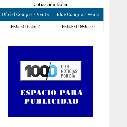
Cotización Dólar
Oficial Compra / Venta
Blue Compra / Venta
{dolar_c} /
{dolar_v}
{dolarb_c} /
{dolarb_v}