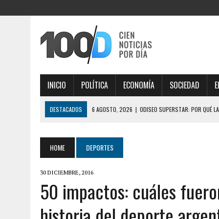
INICIO
POLÍTICA
ECONOMÍA
SOCIEDAD
E
DESTACADOS
6 AGOSTO, 2026
|
ODISEO SUPERSTAR: POR QUÉ LA
6 AGOSTO, 2026
|
EL SENADOR LIBERTARIO JOAQUÍN BENEGAS LYNCH
6 AGOSTO, 2026
|
LEY DE TIERRAS: EL SENADO VUELVE A DARLE UN GOL
HOME
DEPORTES
6 AGOSTO, 2026
|
TRES GOBERNADORES INFLUYERON EN EL SENADO Y 
30 DICIEMBRE, 2016
6 AGOSTO, 2026
|
LA FIFA TUVO SU REUNIÓN DE CRISIS EN RABAT, H
50 impactos: cuáles fuero
MARRUECOS POR APOYO
historia del deporte argen