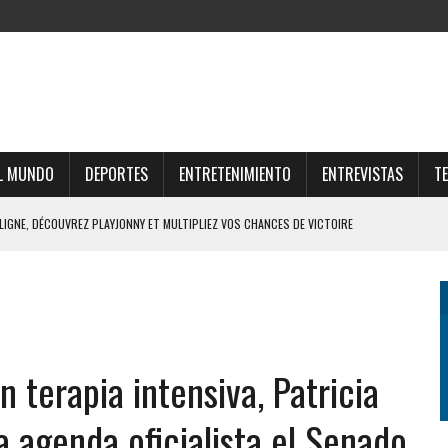
L MUNDO
DEPORTES
ENTRETENIMIENTO
ENTREVISTAS
T
 LIGNE, DÉCOUVREZ PLAYJONNY ET MULTIPLIEZ VOS CHANCES DE VICTOIRE
RTUNE ONLINE E OPORTUNIDADES LUCRATIVAS NO MERCADO DIGITAL
UNE E ESTRATÉGIAS PARA O FUTURO FINANCEIRO
AR O UNIVERSO THOR FORTUNE CASINO ONLINE
 terapia intensiva, Patricia
FFRES DU CASINO SUISSE EN LIGNE ET GAGNEZ GROS
la agenda oficialista el Senado