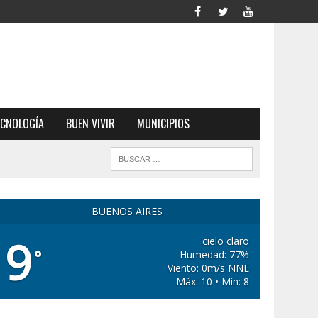
ECNOLOGÍA
BUEN VIVIR
MUNICIPIOS
BUENOS AIRES
9
cielo claro
°
Humedad: 77%
Viento: 0m/s NNE
Máx: 10 • Mín: 8