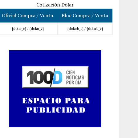
Cotización Dólar
Oficial Compra / Venta
Blue Compra / Venta
{dolar_c} /
{dolar_v}
{dolarb_c} /
{dolarb_v}