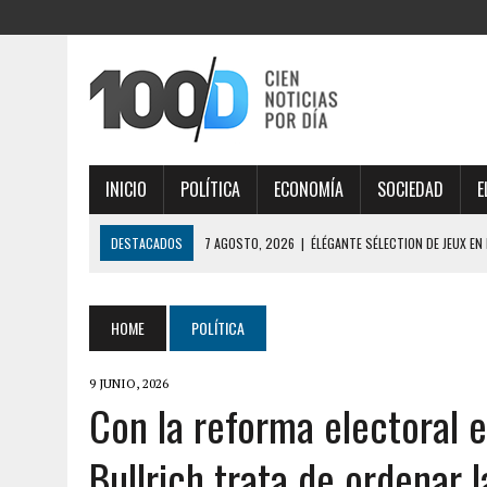
INICIO
POLÍTICA
ECONOMÍA
SOCIEDAD
E
DESTACADOS
7 AGOSTO, 2026
|
ÉLÉGANTE SÉLECTION DE JEUX EN
AISÉMENT
7 AGOSTO, 2026
|
ESTRATÉGIAS INTELIGENTES DESVENDAM THOR FO
HOME
POLÍTICA
7 AGOSTO, 2026
|
IMPORTANTE ANÁLISE DE MERCADO COM THORFORT
9 JUNIO, 2026
7 AGOSTO, 2026
|
JOGOS VICIANTES E BÔNUS INCRÍVEIS AO EXPLOR
Con la reforma electoral en
7 AGOSTO, 2026
|
SÉCURITÉ MAXIMALE, PROFITEZ PLEINEMENT DES O
Bullrich trata de ordenar 